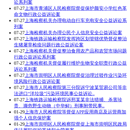
讼系列案
07-27
上海市青浦区人民检察院督促保护颜安小学红色革
命文物行政公益诉讼案
07-27
上海检察机关办理电动自行车充电安全公益诉讼系
列案
07-27
上海检察机关办理公民个人信息安全公益诉讼案
07-27
上海铁路运输检察院发挥跨区划管辖优势督促整治
生猪屠宰检疫问题行政公益诉讼案
07-27
上海检察机关督促整治食用农产品和农贸市场问题
行政公益诉讼系列案
07-27
上海检察机关督促履行维护生物安全职责行政公益
诉讼系列案
07-27
上海市崇明区人民检察院督促治理过驳作业污染环
境风险行政公益诉讼案
07-27
上海市人民检察院第三分院诉宁波某贸易公司等非
法进口“洋垃圾”污染环境民事公益诉讼..
07-27
上海铁路运输检察院诉邢某某非法猎捕、杀害珍
贵、濒危野生动物（中华鲟）刑事附带民事..
01-29
上海市人民检察院等督促APP应用商店及运营商加
强个人信息保护案
01-29
上海市崇明区人民检察院督促上海市崇明区民政局