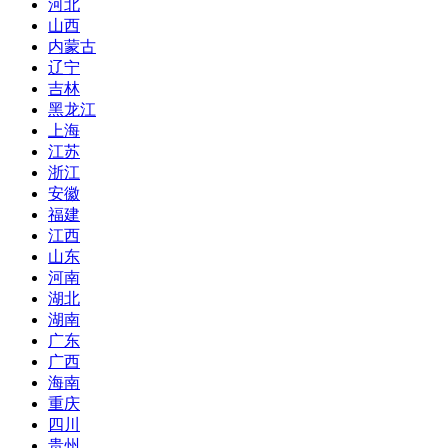
河北
山西
内蒙古
辽宁
吉林
黑龙江
上海
江苏
浙江
安徽
福建
江西
山东
河南
湖北
湖南
广东
广西
海南
重庆
四川
贵州