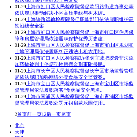
依法履职保护英雄烈士荣誉案
01-29
上海市虹口区人民检察院督促欧阳路街道办事处等
依法履职推动解决小区高压电线与树木缠..
01-29
上海铁路运输检察院督促职能部门依法履职维护高
铁沿线安全案
01-29
上海市虹口区人民检察院督促上海市虹口区住房保
障和房屋管理局依法履职保护优秀历史建..
01-29
上海市宝山区人民检察院督促上海市宝山区规划和
土地管理局依法履职纠正违法出租农用地..
01-29
上海市虹口区人民检察院诉张勿宜减肥胶囊非法添
加药物被判十倍惩罚性赔偿金刑事附带民..
01-29
上海市长宁区人民检察院督促长宁区市场监督管理
局依法履职加强网络外卖食品安全监管案..
01-29
上海市宝山区人民检察院督促上海市宝山区市场监
督管理局依法履职落实“食药品安全黑名..
01-29
上海市青浦区人民检察院督促上海市青浦区市场监
督管理局依法履职处罚元祖启蒙乐园使用..
2
首页
前一页
1
2
后一页
尾页
北京
天津