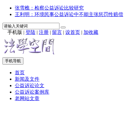
张雪樵：检察公益诉讼比较研究
王利明：环境民事公益诉讼中不能主张惩罚性赔偿
手机版
|
登陆
|
注册
|
留言
|
设首页
|
加收藏
手机导航
首页
新闻及文件
公益诉讼论文
公益诉讼案例库
老网站文章