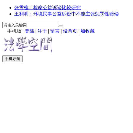
张雪樵：检察公益诉讼比较研究
王利明：环境民事公益诉讼中不能主张惩罚性赔偿
手机版
|
登陆
|
注册
|
留言
|
设首页
|
加收藏
手机导航