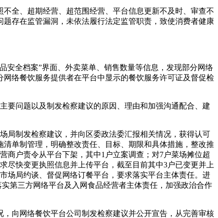
照不全、超期经营、超范围经营、平台信息更新不及时、审查不
问题存在监管漏洞，未依法履行法定监管职责，致使消费者健康
品安全档案”界面、外卖菜单、销售数量等信息，发现部分网络
分网络餐饮服务提供者在平台中显示的餐饮服务许可证及督促检
在的主要问题以及制发检察建议的原因、理由和加强沟通配合、建
区市场局制发检察建议，并向区委政法委汇报相关情况，获得认可
施清单制管理，明确整改责任、目标、期限和具体措施，整改推
经营商户责令从平台下架，其中1户立案调查；对7户菜场摊位超
求尽快变更执照信息并上传平台，截至目前其中3户已变更并上
区市场局约谈、督促网络订餐平台，要求落实平台主体责任。进
落实第三方网络平台及入网食品经营者主体责任，加强政治合作
况，向网络餐饮平台公司制发检察建议并公开宣告，从完善审核