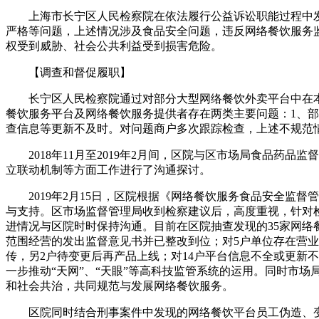
上海市长宁区人民检察院在依法履行公益诉讼职能过程中
严格等问题，上述情况涉及食品安全问题，违反网络餐饮服务
权受到威胁、社会公共利益受到损害危险。
【调查和督促履职】
长宁区人民检察院通过对部分大型网络餐饮外卖平台中在
餐饮服务平台及网络餐饮服务提供者存在两类主要问题：1、
查信息等更新不及时。对问题商户多次跟踪检查，上述不规范情况
2018年11月至2019年2月间，区院与区市场局食品
立联动机制等方面工作进行了沟通探讨。
2019年2月15日，区院根据《网络餐饮服务食品安全
与支持。区市场监督管理局收到检察建议后，高度重视，针对
进情况与区院时时保持沟通。目前在区院抽查发现的35家网络
范围经营的发出监督意见书并已整改到位；对5户单位存在营
传，另2户待变更后再产品上线；对14户平台信息不全或更新
一步推动“天网”、“天眼”等高科技监管系统的运用。同时市
和社会共治，共同规范与发展网络餐饮服务。
区院同时结合刑事案件中发现的网络餐饮平台员工伪造、