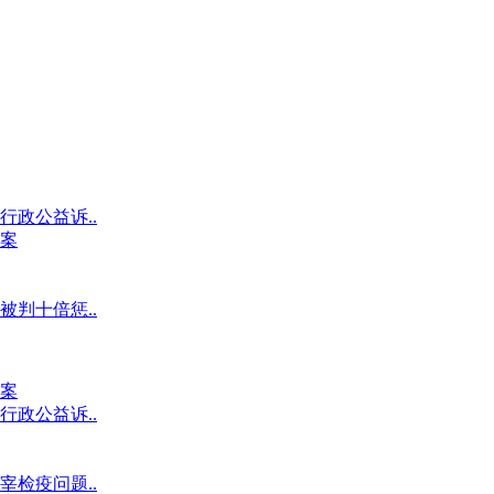
政公益诉..
案
判十倍惩..
案
政公益诉..
检疫问题..