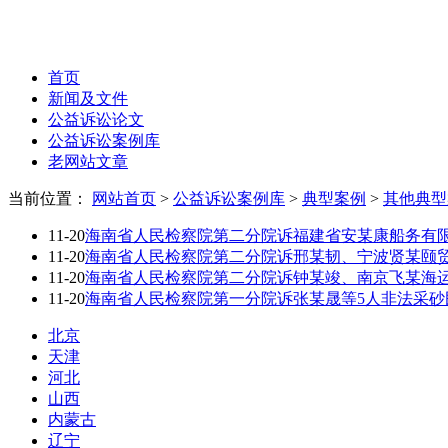
首页
新闻及文件
公益诉讼论文
公益诉讼案例库
老网站文章
当前位置：
网站首页
>
公益诉讼案例库
>
典型案例
>
其他典型
11-20
海南省人民检察院第二分院诉福建省安某康船务有
11-20
海南省人民检察院第二分院诉邢某韧、宁波贤某颐
11-20
海南省人民检察院第二分院诉钟某竣、南京飞某海
11-20
海南省人民检察院第一分院诉张某晟等5人非法采砂
北京
天津
河北
山西
内蒙古
辽宁