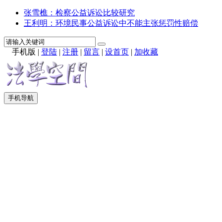
张雪樵：检察公益诉讼比较研究
王利明：环境民事公益诉讼中不能主张惩罚性赔偿
手机版
|
登陆
|
注册
|
留言
|
设首页
|
加收藏
手机导航