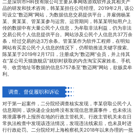
二是深圳市H科技有限公司主要从事网络游戏软件及其相关产
品的研发和技术咨询，韩某某担任公司经理。2019年2月, 该公
司设立“数迈网”网站，为数据信息交易提供平台，并雇佣杨某
某、黄某某、管某某参与运营。运营期间，韩某某明知用户上
传的数据中有大量公民个人信息，为牟取非法利益，仍为非法
交易公民个人信息提供平台。网站涉及公民个人信息共37万余
条，经过交易的达3万余条。管某某作为软件工程师，在明知
网站有买卖公民个人信息的情况下，仍帮助推送关键字搜索。
陈某某于2019年2月17日，注册成为“数迈网”会员，并上传其
在“某公司天猫旗舰店”就职时获取的内含淘宝买家姓名、手机
号、收货地址等数据的信息5757条至“数迈网”网站，欲贩卖牟
利。
调查、督促履职和诉讼
对于第一起案件，二分院经调查核实发现，李某窃取公民个人
信息期间，该快递企业始终没有发现信息泄露事件，也未依法
将泄露事件上报所在地的行政主管机关。行政主管机关未在日
常执法检查中发现该违法情况，发现违法线索后，也未及时进
行行政处罚。二分院经对上海检察机关2018年以来办理的一批