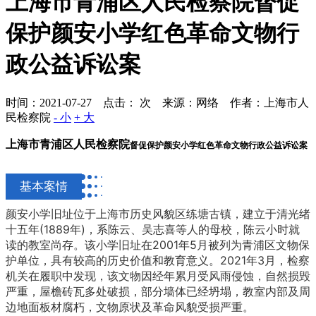
上海市青浦区人民检察院督促
保护颜安小学红色革命文物行
政公益诉讼案
时间：2021-07-27 点击：
次
来源：网络 作者：上海市人
民检察院
- 小
+ 大
上海市青浦区人民检察院
督促保护颜安小学红色革命文物
行政公益诉讼案
基本案情
颜安小学旧址位于上海市历史风貌区练塘古镇，建立于清光绪
十五年(1889年)，系陈云、吴志喜等人的母校，陈云小时就
读的教室尚存。该小学旧址在2001年5月被列为青浦区文物保
护单位，具有较高的历史价值和教育意义。2021年3月，检察
机关在履职中发现，该文物因经年累月受风雨侵蚀，自然损毁
严重，屋檐砖瓦多处破损，部分墙体已经坍塌，教室内部及周
边地面板材腐朽，文物原状及革命风貌受损严重。