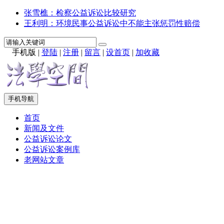
张雪樵：检察公益诉讼比较研究
王利明：环境民事公益诉讼中不能主张惩罚性赔偿
手机版
|
登陆
|
注册
|
留言
|
设首页
|
加收藏
手机导航
首页
新闻及文件
公益诉讼论文
公益诉讼案例库
老网站文章