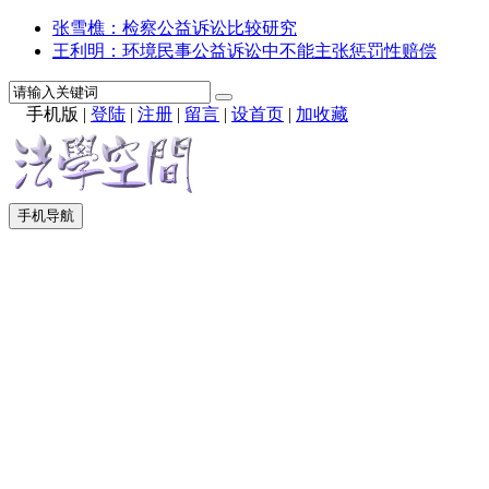
张雪樵：检察公益诉讼比较研究
王利明：环境民事公益诉讼中不能主张惩罚性赔偿
手机版
|
登陆
|
注册
|
留言
|
设首页
|
加收藏
手机导航