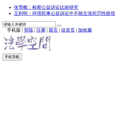
张雪樵：检察公益诉讼比较研究
王利明：环境民事公益诉讼中不能主张惩罚性赔偿
手机版
|
登陆
|
注册
|
留言
|
设首页
|
加收藏
手机导航