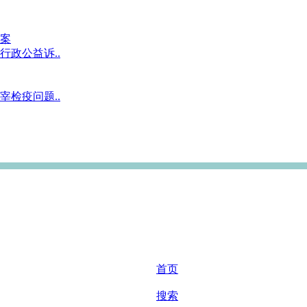
案
政公益诉..
检疫问题..
首页
搜索