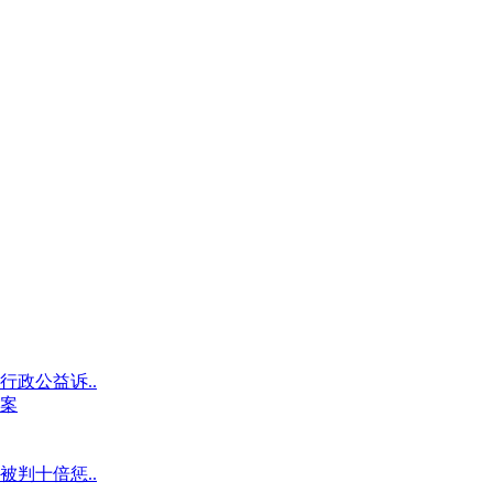
政公益诉..
案
判十倍惩..