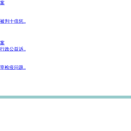
案
判十倍惩..
案
政公益诉..
检疫问题..