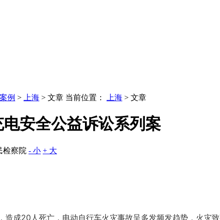
案例
>
上海
> 文章
当前位置：
上海
> 文章
充电安全公益诉讼系列案
民检察院
- 小
+ 大
1起，造成20人死亡，电动自行车火灾事故呈多发频发趋势，火