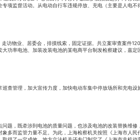
全专项监督活动。从电动自行车违规停放、充电（主要是人电不
，走访物业、居委会，排摸线索，固定证据。共立案审查案件120
卖大功率电池、加装改装电池的某电商平台制发检察建议，嘉定
常巡查管理，加大宣传力度，加快电动车集中停放场所和充电设
点问题，既牵涉到电池的质量问题，也涉及电池的改装替换维修
对象多而监管力量不足。为此，上海检察机关按照《上海市人民
，取得了一定成效，地方立法机关还专门制定了《上海市非机动