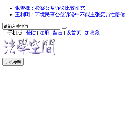
张雪樵：检察公益诉讼比较研究
王利明：环境民事公益诉讼中不能主张惩罚性赔偿
手机版
|
登陆
|
注册
|
留言
|
设首页
|
加收藏
手机导航