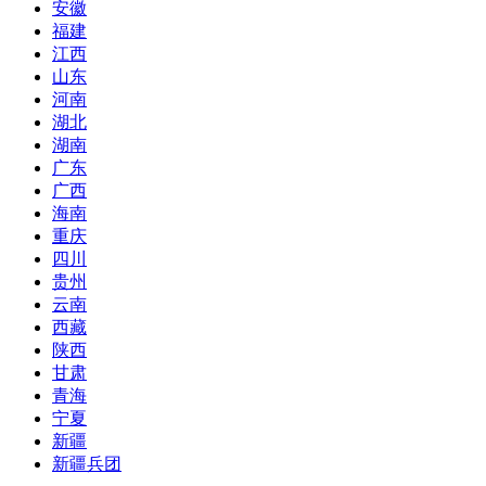
安徽
福建
江西
山东
河南
湖北
湖南
广东
广西
海南
重庆
四川
贵州
云南
西藏
陕西
甘肃
青海
宁夏
新疆
新疆兵团