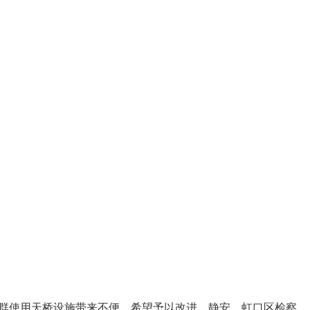
人群使用天桥设施带来不便，希望予以改进。静安、虹口区检察