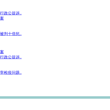
政公益诉..
案
判十倍惩..
案
政公益诉..
检疫问题..