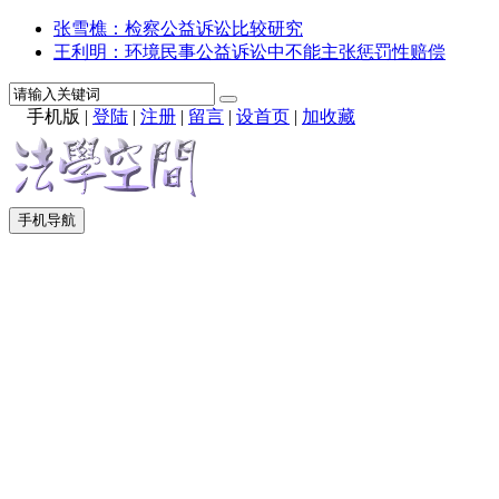
张雪樵：检察公益诉讼比较研究
王利明：环境民事公益诉讼中不能主张惩罚性赔偿
手机版
|
登陆
|
注册
|
留言
|
设首页
|
加收藏
手机导航