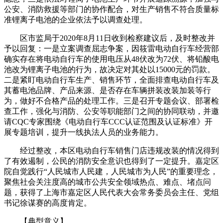
公安、消防救援等部门的协作配合，对生产销售不符合质量标
准锂离子电池的企业依法予以调查处理。
区市监局于2020年8月11日收到检察建议后，及时整改并
予以回复：一是立案调查屈志争案，因筱雷电动自行车经营部
确实存在将电动自行车的使用电压从48伏改为72伏、将铅酸电
池改为锂离子电池的行为，故决定对其处以15000元的罚款。
二是紧盯电动自行车生产、销售环节，全面排查电动自行车及
其蓄电池品牌、产品来源、是否存在车辆拼装改装加装等行
为，做好不合格产品的处理工作。三是召开专题会议、部署检
查工作，强化与消防、公安等职能部门之间的协同联动，并邀
请CQC专家围绕《电动自行车CCC认证范围及认证标准》开
展专题培训，提升一线执法人员的业务能力。
经过整改，本区电动自行车销售门店违规改装的情况得到
了有效遏制，公民的消防安全意识也得到了一定提升。嘉定区
院自觉践行“人民城市人民建，人民城市为人民”的重要理念，
聚焦社会关注度高的城市公共安全领域热点、难点、堵点问
题，获得了上海市嘉定区人民代表大会常务委员会主任、党组
书记徐谋赛的高度肯定。
【典型意义】