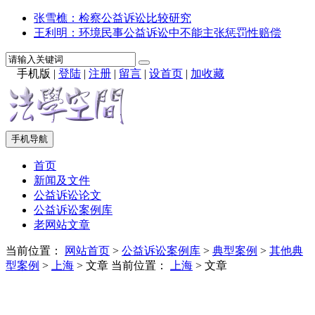
张雪樵：检察公益诉讼比较研究
王利明：环境民事公益诉讼中不能主张惩罚性赔偿
手机版
|
登陆
|
注册
|
留言
|
设首页
|
加收藏
手机导航
首页
新闻及文件
公益诉讼论文
公益诉讼案例库
老网站文章
当前位置：
网站首页
>
公益诉讼案例库
>
典型案例
>
其他典
型案例
>
上海
> 文章
当前位置：
上海
> 文章