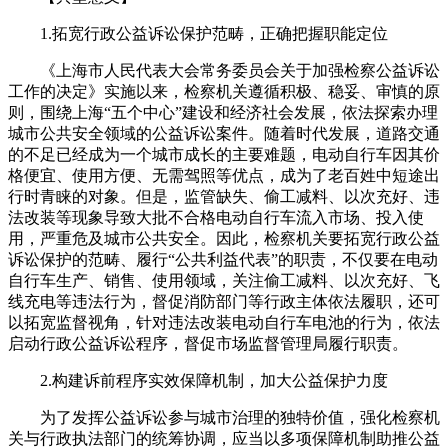
1.拓宽行政公益诉讼保护范畴，正确把握职能定位
《上海市人民代表大会常务委员会关于加强检察公益诉讼
工作的决定》实施以来，检察机关遵循积极、稳妥、审慎的原
则，围绕上海“五个中心”建设和经济社会发展，依法探索办理
城市公共安全领域的公益诉讼案件。随着时代发展，道路交通
的不足已经成为一个城市成长的主要难题，电动自行车因其价
格便宜、使用方便、无需驾照等优点，成为了老百姓中短途出
行时青睐的对象。但是，监管缺失、偷工减料、以次充好、违
法改装等现象导致大批不合格电动自行车流入市场、投入使
用，严重危及城市公共安全。因此，检察机关要拓宽行政公益
诉讼保护的范畴、履行“公共利益代表”的职责，不仅要在电动
自行车生产、销售、使用领域，关注偷工减料、以次充好、飞
线充电等违法行为，督促消防部门等行政主体依法履职，还可
以拓宽监督视角，针对违法改装电动自行车电池的行为，依法
启动行政公益诉讼程序，督促市场监督管理局履行职责。
2.构建诉前程序实效保障机制，加大公益保护力度
为了发挥公益诉讼参与城市治理的独特价值，强化检察机
关与行政执法部门的统筹协调，应当以多项保障机制助推公益