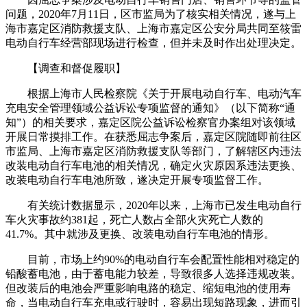
问题，2020年7月11日，区市监局为了核实相关情况，遂与上
海市嘉定区消防救援支队、上海市嘉定区公安分局共同至筱雷
电动自行车经营部现场进行检查，但并未及时作出处理决定。
【调查和督促履职】
根据上海市人民检察院《关于开展电动自行车、电动汽车
充电安全管理领域公益诉讼专项监督的通知》（以下简称“通
知”）的相关要求，嘉定区院公益诉讼检察官办案组对该领域
开展日常摸排工作。在获悉屈志争案后，嘉定区院随即前往区
市监局、上海市嘉定区消防救援支队等部门，了解辖区内违法
改装电动自行车电池的相关情况，确定火灾原因系违法更换、
改装电动自行车电池所致，遂决定开展专项监督工作。
有关统计数据显示，2020年以来，上海市已发生电动自行
车火灾事故约381起，死亡人数占全部火灾死亡人数的
41.7%。其中就涉及更换、改装电动自行车电池的情形。
目前，市场上约90%的电动自行车会配置性能相对稳定的
铅酸蓄电池，由于蓄电能力较差，导致很多人选择违规改装。
但改装后的电池会严重影响电路的稳定、缩短电池的使用寿
命，当电动自行车充电或行驶时，容易出现短路现象，进而引