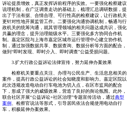
诉讼提质增效，真正发挥诉前程序的实效。一要强化检察建议
说理机制，在广泛调查走访的基础上，梳理汇总调研数据，提
出了于法有据、合情合理、可行性高的检察建议，让行政机关
更针对性地开展监管工作。二要强化沟通协调机制，畅通与行
政机关的统筹沟通，就其管理领域的相关问题达成共识，强化
共赢的理念，提升治理能级水平。三要强化多方协同合作机
制。嘉定区院与上海市嘉定区城市运行管理中心建立协作机
制，通过加强数据共享、数据查询、数据分析等方面的配合，
做到“即时发现、即时介入、即时调查”公益受损问题。
3.扩大行政公益诉讼法律宣传，努力延伸办案效果
检察机关要重点关注、办理与公民生产、生活息息相关的
案件，提高行政公益诉讼的社会知晓度和影响力。嘉定区院以
此次违规改造电动自行车电池为切入点，在区市监局的配合
下，形成了强大的威慑效果，营造了良好的舆论氛围。此外，
联合社区开展“公益诉讼+社区治理”专题宣传活动，通过
典型
案例
、检察官说法等形式，引导居民依法合规使用电动自行
车，积极延伸办案效果。