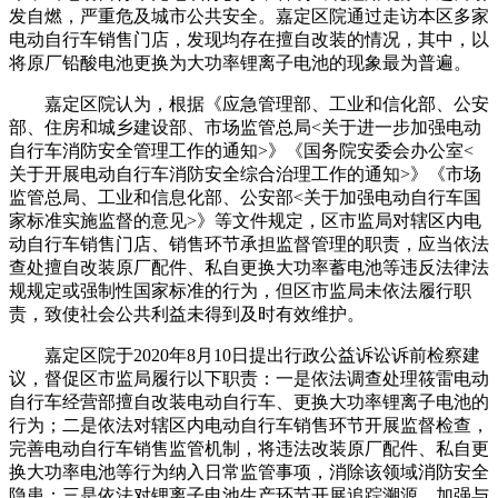
发自燃，严重危及城市公共安全。嘉定区院通过走访本区多家
电动自行车销售门店，发现均存在擅自改装的情况，其中，以
将原厂铅酸电池更换为大功率锂离子电池的现象最为普遍。
嘉定区院认为，根据《应急管理部、工业和信化部、公安
部、住房和城乡建设部、市场监管总局<关于进一步加强电动
自行车消防安全管理工作的通知>》《国务院安委会办公室<
关于开展电动自行车消防安全综合治理工作的通知>》《市场
监管总局、工业和信息化部、公安部<关于加强电动自行车国
家标准实施监督的意见>》等文件规定，区市监局对辖区内电
动自行车销售门店、销售环节承担监督管理的职责，应当依法
查处擅自改装原厂配件、私自更换大功率蓄电池等违反法律法
规规定或强制性国家标准的行为，但区市监局未依法履行职
责，致使社会公共利益未得到及时有效维护。
嘉定区院于2020年8月10日提出行政公益诉讼诉前检察建
议，督促区市监局履行以下职责：一是依法调查处理筱雷电动
自行车经营部擅自改装电动自行车、更换大功率锂离子电池的
行为；二是依法对辖区内电动自行车销售环节开展监督检查，
完善电动自行车销售监管机制，将违法改装原厂配件、私自更
换大功率电池等行为纳入日常监管事项，消除该领域消防安全
隐患；三是依法对锂离子电池生产环节开展追踪溯源，加强与