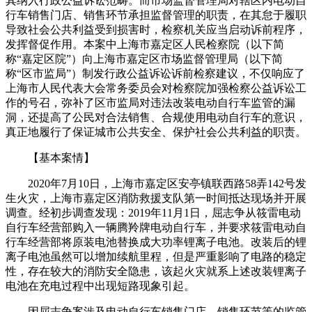
其纳入行政公益诉讼范畴。而市场监督管理局对辖区内电动自
行车销售门店、销售环节承担监督管理的职责，在其怠于履职
导致社会公共利益受到损害时，检察机关应当启动诉前程序，
发挥督促作用。本案中上海市嘉定区人民检察院（以下简
称“嘉定区院”）向上海市嘉定区市场监督管理局（以下简
称“区市监局”）制发行政公益诉讼诉前检察建议，不仅响应了
上海市人民代表大会常务委员会对检察院加强检察公益诉讼工
作的号召，弥补了区市监局对违法改装电动自行车监管的漏
洞，还提高了公民对合法销售、合规使用电动自行车的意识，
真正地履行了保证城市公共安全、保护社会公共利益的职责。
【基本案情】
2020年7月10日，上海市嘉定区安亭镇联西路58弄142号发
生火灾，上海市嘉定区消防救援支队第一时间抵达现场并开展
调查。经初步调查发现：2019年11月1日，屈志争从筱雷电动
自行车经营部购入一辆腾羚牌电动自行车，并要求筱雷电动自
行车经营部将原装电池替换成大功率锂离子电池。改装后的锂
离子电池虽然可以增加续航里程，但是严重影响了电路的稳定
性，存在较大的消防安全隐患，该起火灾就系上述改装锂离子
电池在充电过程中出现短路现象引起。
因屈志争案涉及电动自行车销售门店、销售环节等的监管