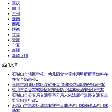
重庆
四川
贵州
云南
西藏
陕西
甘肃
青海
宁夏
新疆
新疆兵团
热门文章
石嘴山市辖区学校、幼儿园食堂等使用甲醇醇基燃料存
在安全隐患公..
吴忠市利通区辖区煤矿开采 造成公路塌陷安全隐患案
银川市公交车驾驶区域安全防护隔离设施安全隐患案
石嘴山市公安局交通警察分局未依法履行道路交通安全
监管职责行政..
石嘴山市惠农区涉黑案被告人非法占用林地破坏占用林
地案