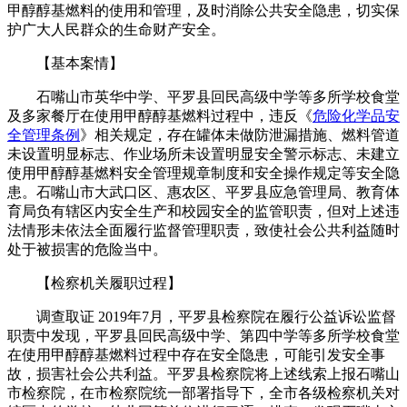
甲醇醇基燃料的使用和管理，及时消除公共安全隐患，切实保
护广大人民群众的生命财产安全。
【基本案情】
石嘴山市英华中学、平罗县回民高级中学等多所学校食堂
及多家餐厅在使用甲醇醇基燃料过程中，违反《
危险化学品安
全管理条例
》相关规定，存在罐体未做防泄漏措施、燃料管道
未设置明显标志、作业场所未设置明显安全警示标志、未建立
使用甲醇醇基燃料安全管理规章制度和安全操作规定等安全隐
患。石嘴山市大武口区、惠农区、平罗县应急管理局、教育体
育局负有辖区内安全生产和校园安全的监管职责，但对上述违
法情形未依法全面履行监督管理职责，致使社会公共利益随时
处于被损害的危险当中。
【检察机关履职过程】
调查取证 2019年7月，平罗县检察院在履行公益诉讼监督
职责中发现，平罗县回民高级中学、第四中学等多所学校食堂
在使用甲醇醇基燃料过程中存在安全隐患，可能引发安全事
故，损害社会公共利益。平罗县检察院将上述线索上报石嘴山
市检察院，在市检察院统一部署指导下，全市各级检察机关对