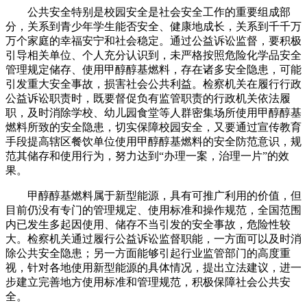
公共安全特别是校园安全是社会安全工作的重要组成部
分，关系到青少年学生能否安全、健康地成长，关系到千千万
万个家庭的幸福安宁和社会稳定。通过公益诉讼监督，要积极
引导相关单位、个人充分认识到，未严格按照危险化学品安全
管理规定储存、使用甲醇醇基燃料，存在诸多安全隐患，可能
引发重大安全事故，损害社会公共利益。检察机关在履行行政
公益诉讼职责时，既要督促负有监管职责的行政机关依法履
职，及时消除学校、幼儿园食堂等人群密集场所使用甲醇醇基
燃料所致的安全隐患，切实保障校园安全，又要通过宣传教育
手段提高辖区餐饮单位使用甲醇醇基燃料的安全防范意识，规
范其储存和使用行为，努力达到“办理一案，治理一片”的效
果。
甲醇醇基燃料属于新型能源，具有可推广利用的价值，但
目前仍没有专门的管理规定、使用标准和操作规范，全国范围
内已发生多起因使用、储存不当引发的安全事故，危险性较
大。检察机关通过履行公益诉讼监督职能，一方面可以及时消
除公共安全隐患；另一方面能够引起行业监管部门的高度重
视，针对各地使用新型能源的具体情况，提出立法建议，进一
步建立完善地方使用标准和管理规范，积极保障社会公共安
全。