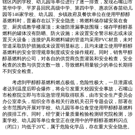
辖区内的学校、幼儿园等单位进行了逐一排查，发现石嘴山市
英华中学、平罗县回民高级中学、第四中学、惠农区春苗幼儿
园等146家学校、幼儿园、乡镇政府及餐饮单位在使用甲醇醇
基燃料时，普遍存在以下安全隐患：将燃料储存罐安装在食
堂、厨房或教学楼屋顶；未做防泄漏事故围堰；储存甲醇醇基
燃料的罐体没有防晒、防火设施；未设置安全警示标志或未设
置灭火设备；连接炉具和燃料罐的管道均采用PVC材质，未对
管道采取防护措施或未设置明显标志，且均未建立使用甲醇醇
基燃料的安全管理规章制度或安全操作规程。同时，销售甲醇
醇基燃料的公司，对各自的供货商负责灌装和安全检查，安全
检查的次数与供货次数一致，导致燃料用量较少的单位长期得
不到安全检查。
考虑到甲醇醇基燃料燃点极低，危险性极大，一旦泄露或
者达到温度后即会爆炸，将会引发重大校园安全事故，石嘴山
市检察院立即与市应急管理局取得联系，由市安全生产委员会
办公室牵头，组织全市各相关行政机关召开专题会议，部署在
全市范围内开展对学校、幼儿园等单位食堂使用甲醇醇基燃料
的摸排工作。同时，经宁夏计量质量检验检测研究院检测，涉
案学校、幼儿园等单位食堂正在使用中的甲醇醇基燃料闪点
（闭口）均低于20℃，属于危险化学品，存在重大安全隐患。