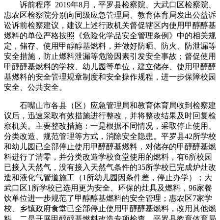
诉前程序 2019年8月，平罗县检察院、大武口区检察院、
惠农区检察院分别向同级应急管理局、教育体育局发出公益诉
讼诉前检察建议，建议上述行政机关督促辖区内使用甲醇醇基
燃料的单位严格按照《危险化学品安全管理条例》中的相关规
定，储存、使用甲醇醇基燃料，并做好防晒、防火、防泄漏等
安全措施，防止燃料泄漏等危险因素引发安全事故；督促使用
甲醇醇基燃料的学校、幼儿园等单位，建立储存、使用甲醇醇
基燃料的安全管理规章制度和安全操作规程，进一步保障校园
安全、公共安全。
石嘴山市各县（区）应急管理局和教育体育局收到检察建
议后，迅速采取有效措施进行整改，并将整改结果及时回复检
察机关。主要整改措施：一是根据不同情况，采取停止使用、
分类改造、规范管理等方式，消除安全隐患。平罗县42所学校
和幼儿园已全部停止使用甲醇醇基燃料，对储存的甲醇醇基燃
料进行了清零，并分类改造学校食堂使用的燃料，有6所校园
已接入天然气，没有接入天然气条件的35所学校已完成炉灶改
造和液化气管道施工（1所幼儿园因条件差，停止办学）；大
武口区1所学校已选用更为安全、环保的灶具及燃料，96家餐
饮单位进一步规范了甲醇醇基燃料的安全管理；惠农区7家学
校、乡镇政府食堂已全部停止使用甲醇醇基燃料，改用其他燃
料。二是开展甲醇醇基燃料改造专项检查。平罗县教育体育局