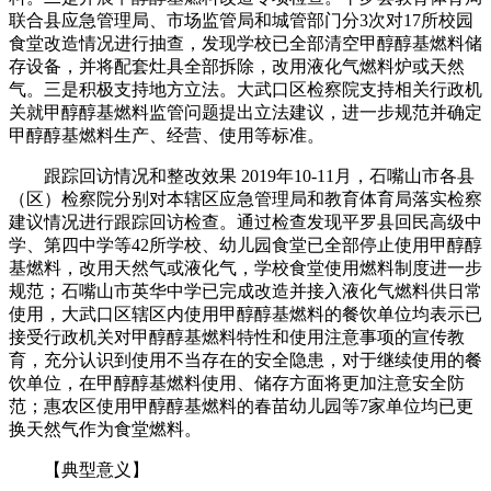
联合县应急管理局、市场监管局和城管部门分3次对17所校园
食堂改造情况进行抽查，发现学校已全部清空甲醇醇基燃料储
存设备，并将配套灶具全部拆除，改用液化气燃料炉或天然
气。三是积极支持地方立法。大武口区检察院支持相关行政机
关就甲醇醇基燃料监管问题提出立法建议，进一步规范并确定
甲醇醇基燃料生产、经营、使用等标准。
跟踪回访情况和整改效果 2019年10-11月，石嘴山市各县
（区）检察院分别对本辖区应急管理局和教育体育局落实检察
建议情况进行跟踪回访检查。通过检查发现平罗县回民高级中
学、第四中学等42所学校、幼儿园食堂已全部停止使用甲醇醇
基燃料，改用天然气或液化气，学校食堂使用燃料制度进一步
规范；石嘴山市英华中学已完成改造并接入液化气燃料供日常
使用，大武口区辖区内使用甲醇醇基燃料的餐饮单位均表示已
接受行政机关对甲醇醇基燃料特性和使用注意事项的宣传教
育，充分认识到使用不当存在的安全隐患，对于继续使用的餐
饮单位，在甲醇醇基燃料使用、储存方面将更加注意安全防
范；惠农区使用甲醇醇基燃料的春苗幼儿园等7家单位均已更
换天然气作为食堂燃料。
【典型意义】