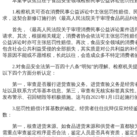
本案争议焦点在于食品安全领域检察民事公益诉讼惩罚性
1.检察机关可否在消费民事公益诉讼中主张惩罚性赔偿。民
求，这契合新修订施行的《最高人民法院关于审理食品药品纠
首先，《最高人民法院关于审理消费民事公益诉讼案件适用法
请求。其次，根据相关规定，消费者协会依法可主张惩罚性赔
公益诉讼时亦可主张惩罚性赔偿。再次，食品安全领域的消费
包含社会公共利益受侵的全部损失，其实质是对公共利益的补
等原因不能或不愿维权，长此以往，会造成众多不特定消费者
2.对食品安全法第一百四十八条“明知”的理解。检察机关提
以下四个方面分析认定：
第一，审查是否履行进货查验义务。进货查验义务是经营者
址以及联系方式等基本信息。第三，审查有无核实标签真实性
发布警示、召回销毁等积极措施。这与自2021年1月1日起
3.惩罚性赔偿计算基数的确定。经营者往往抗辩仅应对经鉴
数：
第一，核查进货来源。如食品进货来源和供货者一直都较为
需重点审查鉴定程序是否合法，鉴定人员是否具有资质，鉴定