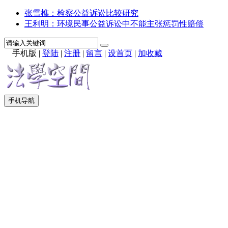
张雪樵：检察公益诉讼比较研究
王利明：环境民事公益诉讼中不能主张惩罚性赔偿
手机版
|
登陆
|
注册
|
留言
|
设首页
|
加收藏
手机导航