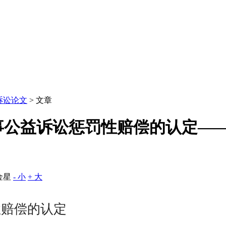
诉讼论文
> 文章
事公益诉讼惩罚性赔偿的认定—
金星
- 小
+ 大
性赔偿的认定