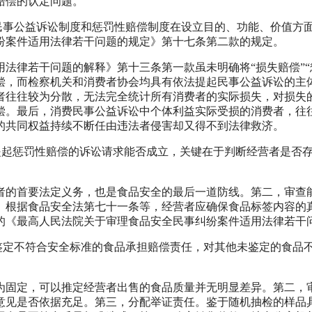
赔偿的认定问题。
事公益诉讼制度和惩罚性赔偿制度在设立目的、功能、价值方
纷案件适用法律若干问题的规定》第十七条第二款的规定。
律若干问题的解释》第十三条第一款虽未明确将“损失赔偿”“
偿，而检察机关和消费者协会均具有依法提起民事公益诉讼的主
者往往较为分散，无法完全统计所有消费者的实际损失，对损失
偿。最后，消费民事公益诉讼中个体利益实际受损的消费者，往
的共同权益持续不断任由违法者侵害却又得不到法律救济。
起惩罚性赔偿的诉讼请求能否成立，关键在于判断经营者是否存
的首要法定义务，也是食品安全的最后一道防线。第二，审查能
。根据食品安全法第七十一条等，经营者应确保食品标签内容的
施行的《最高人民法院关于审理食品安全民事纠纷案件适用法律若
定不符合安全标准的食品承担赔偿责任，对其他未鉴定的食品
固定，可以推定经营者出售的食品质量并无明显差异。第二，审
意见是否依据充足。第三，分配举证责任。鉴于随机抽检的样品