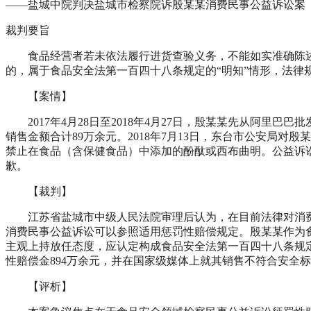
——盐城中院判决盐城市检察院诉殷某某消费民事公益诉讼案
裁判要旨
食品经营者若未依法履行进货查验义务，不能如实准确陈述
的，属于食品安全法第一百四十八条规定的“明知”情形，法
【案情】
2017年4月28日至2018年4月27日，殷某某先从阿里
销售金额合计89万余元。2018年7月13日，东台市公安局
禁止在食品（含保健食品）中添加的酚酞或西布曲明。公益诉
歉。
【裁判】
江苏省盐城市中级人民法院审理后认为，在目前法律对消费
消费民事公益诉讼可以参照适用惩罚性赔偿规定。殷某某作为
主观上持放任态度，应认定构成食品安全法第一百四十八条规
性赔偿金894万余元，并在国家级媒体上就其销售不符合安全
【评析】