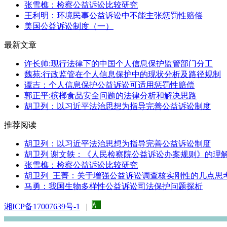
张雪樵：检察公益诉讼比较研究
王利明：环境民事公益诉讼中不能主张惩罚性赔偿
美国公益诉讼制度（一）
最新文章
许长帅:现行法律下的中国个人信息保护监管部门分工
魏苑:行政监管在个人信息保护中的现状分析及路径规制
谭吉：个人信息保护公益诉讼可适用惩罚性赔偿
郭正平:槟榔食品安全问题的法律分析和解决思路
胡卫列：以习近平法治思想为指导完善公益诉讼制度
推荐阅读
胡卫列：以习近平法治思想为指导完善公益诉讼制度
胡卫列 谢文轶：《人民检察院公益诉讼办案规则》的理
张雪樵：检察公益诉讼比较研究
胡卫列 王菁：关于增强公益诉讼调查核实刚性的几点思
马勇：我国生物多样性公益诉讼司法保护问题探析
湘ICP备17007639号-1
|