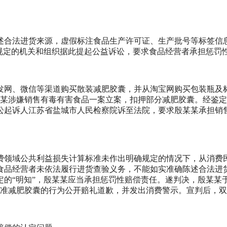
合法进货来源，虚假标注食品生产许可证、生产批号等标签信息
律规定的机关和组织据此提起公益诉讼，要求食品经营者承担惩罚
巴巴批发网、微信等渠道购买散装减肥胶囊，并从淘宝网购买包装
对殷某某涉嫌销售有毒有害食品一案立案，扣押部分减肥胶囊。经
讼起诉人江苏省盐城市人民检察院诉至法院，要求殷某某承担销
领域公共利益损失计算标准未作出明确规定的情况下，从消费民
食品经营者未依法履行进货查验义务，不能如实准确陈述合法进
定的“明知”，殷某某应当承担惩罚性赔偿责任。遂判决，殷某某
标准减肥胶囊的行为公开赔礼道歉，并发出消费警示。宣判后，