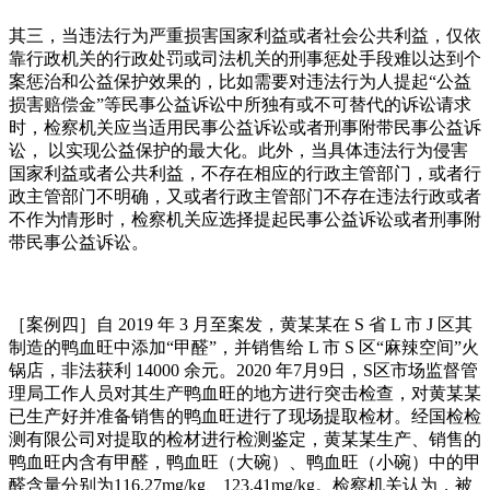
其三，当违法行为严重损害国家利益或者社会公共利益，仅依
靠行政机关的行政处罚或司法机关的刑事惩处手段难以达到个
案惩治和公益保护效果的，比如需要对违法行为人提起“公益
损害赔偿金”等民事公益诉讼中所独有或不可替代的诉讼请求
时，检察机关应当适用民事公益诉讼或者刑事附带民事公益诉
讼， 以实现公益保护的最大化。此外，当具体违法行为侵害
国家利益或者公共利益，不存在相应的行政主管部门，或者行
政主管部门不明确，又或者行政主管部门不存在违法行政或者
不作为情形时，检察机关应选择提起民事公益诉讼或者刑事附
带民事公益诉讼。
［案例四］自 2019 年 3 月至案发，黄某某在 S 省 L 市 J 区其
制造的鸭血旺中添加“甲醛”，并销售给 L 市 S 区“麻辣空间”火
锅店，非法获利 14000 余元。2020 年7月9日，S区市场监督管
理局工作人员对其生产鸭血旺的地方进行突击检查，对黄某某
已生产好并准备销售的鸭血旺进行了现场提取检材。经国检检
测有限公司对提取的检材进行检测鉴定，黄某某生产、销售的
鸭血旺内含有甲醛，鸭血旺（大碗）、鸭血旺（小碗）中的甲
醛含量分别为116.27mg/kg、123.41mg/kg。检察机关认为，被