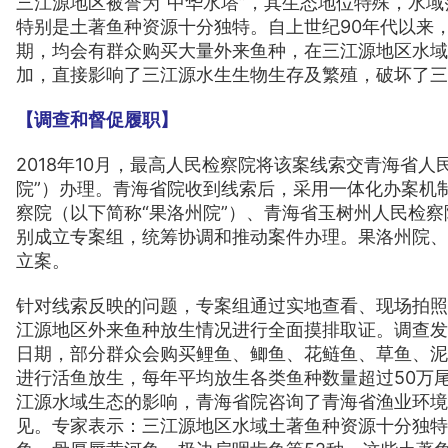
三江源地区被誉为
“中华水塔”，其生态地位特殊，水
特别是土著鱼种资源十分独特。
自上世纪90年代以来
期，均会有群众购买大量外来鱼种，在三江源地区水域
加，直接影响了三江源水生生物生存及繁殖，破坏了三
【调查和督促履职】
2018年10月，最高人民检察院将该案线索交青海省人
院”）办理。青海省院收到线索后，采用一体化办案机
察院（以下简称“果洛州院”）、青海省玉树州人民检察
别成立专案组，统筹协调和推动案件办理。果洛州院、玉
立案。
针对线索反映的问题，专案组通过实地查看、现场拍照
江源地区外来鱼种放生情况进行全面摸排取证。调查发
日期，部分群众会购买鲤鱼、鲫鱼、花鲢鱼、草鱼、泥
进行活鱼放生，每年平均放生各类鱼种数量超过50万
江源水域生态的影响，青海省院咨询了青海省渔业环境
见。专家表示：三江源地区水域土著鱼种资源十分独特