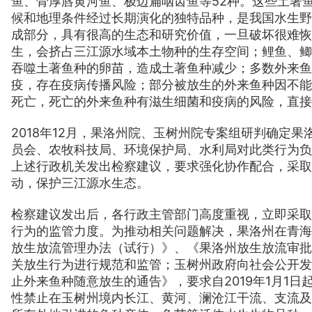
鱼、骨厚唇黄河鱼、极边扁咽齿鱼等52种。这些土著
候和地理条件经过长期演化的独特品种，是我国水生野
成部分，具有很高的生态和研究价值，一旦破坏很难恢
生，会挤占三江源水域本土物种的生存空间；鲤鱼、鲫
吞噬土著鱼种的卵苗，造成土著鱼种减少；多数外来鱼
疫，存在疫病传播风险；部分被放生的外来鱼种因不能
死亡，死亡的外来鱼种有滋生细菌和疫病的风险，直接
2018年12月，果洛州院、玉树州院专案组研判确定
员会、农牧科技局、环境保护局、水利局对此类行为负
上述行政机关发出检察建议，要求强化协作配合，采取
动，保护三江源水生态。
检察建议发出后，各行政主管部门高度重视，立即采取
行为的监管力度。为推动相关问题解决，果洛州在青海
放生放流管理办法（试行）》、《果洛州放生放流审批
关放生行为进行规范和监管；玉树州政府向社会公开发
止外来鱼种随意放生的通告》，要求自2019年1月1
性禁止在玉树州境内长江、黄河、澜沧江干流、支流及