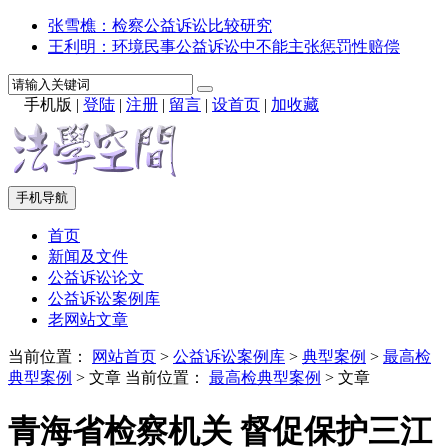
张雪樵：检察公益诉讼比较研究
王利明：环境民事公益诉讼中不能主张惩罚性赔偿
手机版
|
登陆
|
注册
|
留言
|
设首页
|
加收藏
手机导航
首页
新闻及文件
公益诉讼论文
公益诉讼案例库
老网站文章
当前位置：
网站首页
>
公益诉讼案例库
>
典型案例
>
最高检
典型案例
> 文章
当前位置：
最高检典型案例
> 文章
青海省检察机关 督促保护三江