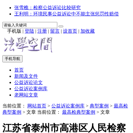
张雪樵：检察公益诉讼比较研究
王利明：环境民事公益诉讼中不能主张惩罚性赔偿
手机版
|
登陆
|
注册
|
留言
|
设首页
|
加收藏
手机导航
首页
新闻及文件
公益诉讼论文
公益诉讼案例库
老网站文章
当前位置：
网站首页
>
公益诉讼案例库
>
典型案例
>
最高检
典型案例
> 文章
当前位置：
最高检典型案例
> 文章
江苏省泰州市高港区人民检察