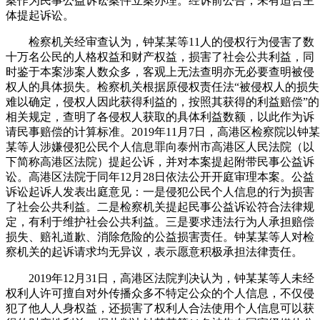
案作为民事公益诉讼案件立案办理。经诉前公告，未有适合主
体提起诉讼。
检察机关经审查认为，钟某某等11人的侵权行为侵害了数
十万名公民的人格权益和财产权益，损害了社会公共利益，同
时鉴于本案涉案人数众多，客观上无法查明亦无必要查明被侵
权人的具体损失。检察机关根据原侵权责任法“被侵权人的损失
难以确定，侵权人因此获得利益的，按照其获得的利益赔偿”的
相关规定，查明了各侵权人获取的具体利益数额，以此作为诉
请民事赔偿的计算标准。2019年11月7日，高港区检察院以钟某
某等人涉嫌侵犯公民个人信息罪向泰州市高港区人民法院（以
下简称高港区法院）提起公诉，并对本案提起附带民事公益诉
讼。高港区法院于同年12月28日依法公开开庭审理本案。公益
诉讼起诉人发表出庭意见：一是侵犯公民个人信息的行为损害
了社会公共利益。二是检察机关提起民事公益诉讼符合法律规
定，有利于维护社会公共利益。三是要求违法行为人承担赔偿
损失、赔礼道歉、消除危险的公益损害责任。钟某某等人对检
察机关的起诉请求均无异议，表示愿意积极承担法律责任。
2019年12月31日，高港区法院判决认为，钟某某等人未经
权利人许可擅自对外传播众多不特定公众的个人信息，不仅侵
犯了他人人身权益，还损害了权利人合法使用个人信息可以获