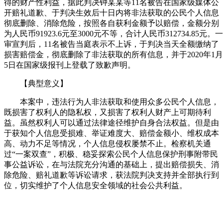
得的财产性利益，据此判决钟某某等11名被告在国家级媒体公
开赔礼道歉、于判决生效后十日内将非法获取的公民个人信息
彻底删除、消除危险，按照各自获利金额予以赔偿，金额分别
为人民币91923.6元至3000元不等，合计人民币312734.85元。一
审宣判后，11名被告当庭表示不上诉，于判决当天全额缴纳了
损害赔偿金，彻底删除了非法获取的所有信息，并于2020年1月
5日在国家级报刊上登载了致歉声明。
【典型意义】
本案中，违法行为人非法获取和使用众多公民个人信息，
既损害了权利人的隐私权，又损害了权利人财产上可期待利
益。虽然权利人可以通过法律途径维护自身合法权益。但是由
于获知个人信息受损难、举证难度大、赔偿金额小、维权成本
高、动力不足等情况，个人信息侵权屡禁不止。检察机关通
过“一案双查”，积极、稳妥探索公民个人信息保护刑事附带民
事公益诉讼，在与法院充分沟通的基础上，提出赔偿损失、消
除危险、赔礼道歉等诉讼请求，获法院判决支持并全部执行到
位，切实维护了个人信息安全领域的社会公共利益。