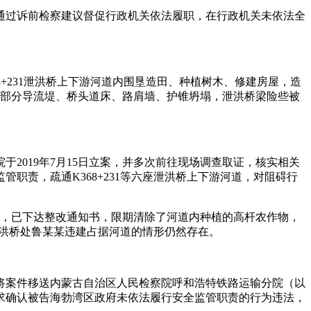
通过诉前检察建议督促行政机关依法履职，在行政机关未依法全
8+231泄洪桥上下游河道内围垦造田、种植树木、修建房屋，造
，部分导流堤、桥头道床、路肩墙、护锥坍塌，泄洪桥梁险些被
2019年7月15日立案，并多次前往现场调查取证，核实相关
职责，疏通K368+231等六座泄洪桥上下游河道，对阻碍行
行为，已下达整改通知书，限期清除了河道内种植的高杆农作物，
泄洪桥处鲁某某违建占据河道的情形仍然存在。
院将案件移送内蒙古自治区人民检察院呼和浩特铁路运输分院（以
请求确认被告海勃湾区政府未依法履行安全监管职责的行为违法，