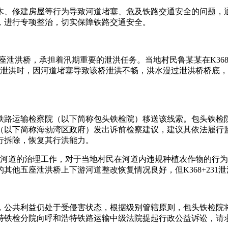
木、修建房屋等行为导致河道堵塞、危及铁路交通安全的问题，
，进行专项整治，切实保障铁路交通安全。
等六座泄洪桥，承担着汛期重要的泄洪任务。当地村民鲁某某在K36
水库泄洪时，因河道堵塞导致该桥泄洪不畅，洪水漫过泄洪桥桥底
路运输检察院（以下简称包头铁检院）移送该线索。包头铁检院于
府（以下简称海勃湾区政府）发出诉前检察建议，建议其依法履行监管
行拆除，恢复其行洪能力。
完成对河道的治理工作，对于当地村民在河道内违规种植农作物的
其他五座泄洪桥上下游河道整改恢复情况良好，但K368+231
行职责，公共利益仍处于受侵害状态，根据级别管辖原则，包头铁检
浩特铁检分院向呼和浩特铁路运输中级法院提起行政公益诉讼，