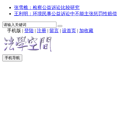
张雪樵：检察公益诉讼比较研究
王利明：环境民事公益诉讼中不能主张惩罚性赔偿
手机版
|
登陆
|
注册
|
留言
|
设首页
|
加收藏
手机导航