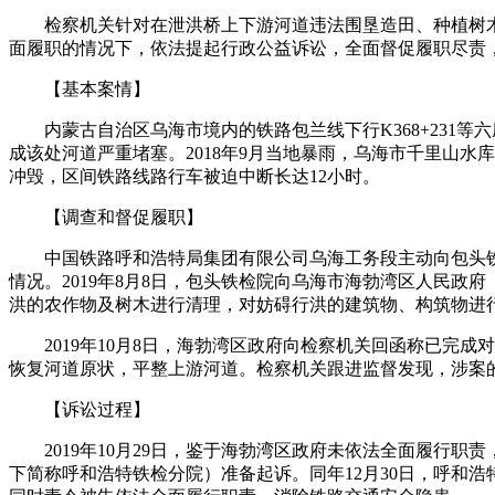
检察机关针对在泄洪桥上下游河道违法围垦造田、种植树
面履职的情况下，依法提起行政公益诉讼，全面督促履职尽责
【基本案情】
内蒙古自治区乌海市境内的铁路包兰线下行K368+231
成该处河道严重堵塞。2018年9月当地暴雨，乌海市千里山
冲毁，区间铁路线路行车被迫中断长达12小时。
【调查和督促履职】
中国铁路呼和浩特局集团有限公司乌海工务段主动向包头铁
情况。2019年8月8日，包头铁检院向乌海市海勃湾区人民政
洪的农作物及树木进行清理，对妨碍行洪的建筑物、构筑物进
2019年10月8日，海勃湾区政府向检察机关回函称已
恢复河道原状，平整上游河道。检察机关跟进监督发现，涉案的
【诉讼过程】
2019年10月29日，鉴于海勃湾区政府未依法全面履
下简称呼和浩特铁检分院）准备起诉。同年12月30日，呼和