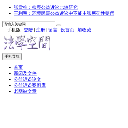
张雪樵：检察公益诉讼比较研究
王利明：环境民事公益诉讼中不能主张惩罚性赔偿
手机版
|
登陆
|
注册
|
留言
|
设首页
|
加收藏
手机导航
首页
新闻及文件
公益诉讼论文
公益诉讼案例库
老网站文章