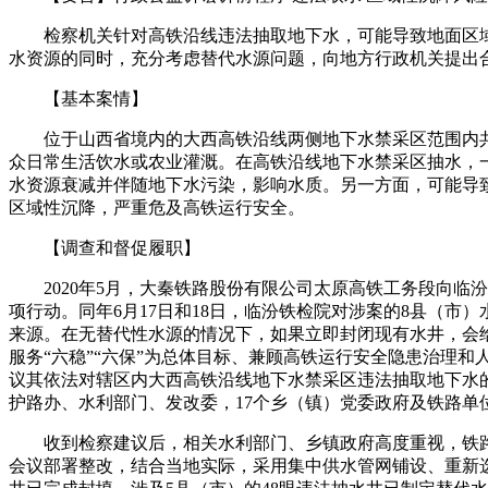
检察机关针对高铁沿线违法抽取地下水，可能导致地面区
水资源的同时，充分考虑替代水源问题，向地方行政机关提出
【基本案情】
位于山西省境内的大西高铁沿线两侧地下水禁采区范围内共
众日常生活饮水或农业灌溉。在高铁沿线地下水禁采区抽水，
水资源衰减并伴随地下水污染，影响水质。另一方面，可能导
区域性沉降，严重危及高铁运行安全。
【调查和督促履职】
2020年5月，大秦铁路股份有限公司太原高铁工务段向
项行动。同年6月17日和18日，临汾铁检院对涉案的8县（
来源。在无替代性水源的情况下，如果立即封闭现有水井，会
服务“六稳”“六保”为总体目标、兼顾高铁运行安全隐患治理和
议其依法对辖区内大西高铁沿线地下水禁采区违法抽取地下水
护路办、水利部门、发改委，17个乡（镇）党委政府及铁路
收到检察建议后，相关水利部门、乡镇政府高度重视，铁
会议部署整改，结合当地实际，采用集中供水管网铺设、重新