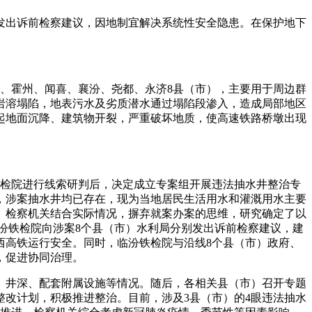
发出诉前检察建议，因地制宜解决系统性安全隐患。在保护地下
洞、霍州、闻喜、襄汾、尧都、永济8县（市），主要用于周边群
岩溶塌陷，地表污水及劣质潜水通过塌陷段渗入，造成局部地区
起地面沉降、建筑物开裂，严重破坏地质，使高速铁路桥墩出现
铁检院进行线索研判后，决定成立专案组开展违法抽水井整治专
前，涉案抽水井均已存在，现为当地居民生活用水和灌溉用水主要
。检察机关结合实际情况，摒弃就案办案的思维，研究确定了以
，临汾铁检院向涉案8个县（市）水利局分别发出诉前检察建议，建
西高铁运行安全。同时，临汾铁检院与沿线8个县（市）政府、
，促进协同治理。
、井深、配套附属设施等情况。随后，各相关县（市）召开专题
改计划，积极推进整治。目前，涉及3县（市）的4眼违法抽水