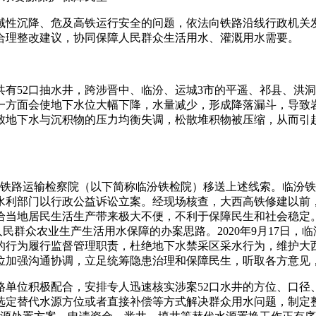
域性沉降、危及高铁运行安全的问题，依法向铁路沿线行政机关
合理整改建议，协同保障人民群众生活用水、灌溉用水需要。
有52口抽水井，跨涉晋中、临汾、运城3市的平遥、祁县、洪
一方面会使地下水位大幅下降，水量减少，形成降落漏斗，导致
致地下水与沉积物的压力均衡失调，松散堆积物被压缩，从而引
临汾铁路运输检察院（以下简称临汾铁检院）移送上述线索。临汾
市）水利部门以行政公益诉讼立案。经现场核查，大西高铁修建以
给当地居民生活生产带来极大不便，不利于保障民生和社会稳定
人民群众农业生产生活用水保障的办案思路。2020年9月17日
的行为履行监督管理职责，杜绝地下水禁采区采水行为，维护大
单位加强沟通协调，立足统筹隐患治理和保障民生，听取各方意见
路单位积极配合，安排专人迅速核实涉案52口水井的方位、口径
选定替代水源方位或者直接补偿等方式解决群众用水问题，制定整