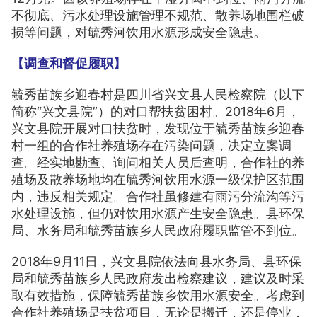
不彻底、污水处理设施管理不规范、散养场地围栏破
损等问题，对毓秀河饮用水源形成安全隐患。
【调查和督促履职】
毓秀苗族乡迎春村是四川省兴文县人民检察院（以下
简称“兴文县院”）的对口帮扶贫困村。2018年6月，
兴文县院开展对口扶贫时，发现位于毓秀苗族乡迎春
村一组的合作社养殖场存在污染问题，决定立案调
查。经实地勘查、询问相关人员后查明，合作社的养
殖场及散养场地均在毓秀河饮用水源一级保护区范围
内，违反相关规定。合作社虽修建有雨污分流沟等污
水处理设施，但仍对饮用水源产生安全隐患。县环保
局、水务局和毓秀苗族乡人民政府履职监管不到位。
2018年9月11日，兴文县院依法向县水务局、县环保
局和毓秀苗族乡人民政府发出检察建议，建议及时采
取有效措施，保障毓秀苗族乡饮用水源安全。考虑到
合作社养殖场是扶贫项目，无论是搬迁，还是停业，