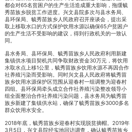
都会对65名贫困户的生产生活造成重大影响，拖缓毓
秀苗族乡脱贫工作进度。兴文县院多次与县水务局、
县环保局、毓秀苗族乡人民政府召开座谈会，提出采
取上移取水口的方式保护饮用水源以确保65户贫困户
的生产生活不受影响的建议，得到行政机关的一致认
同。
县水务局、县环保局、毓秀苗族乡人民政府利用新建
集镇供水项目契机共同争取财政资金30万元，将饮用
水取水点上移1公里，毓秀苗族乡饮用水源不再因合作
社养殖污染而受影响。同时兴文县人民政府将毓秀苗
族乡饮用水源保护区范围从迎春村一组调整为迎春村
四组。县环保局牵头成立合作社养殖污染整改领导小
组全面整治合作社养殖污染问题，县水务局为毓秀苗
族乡新建了集镇供水站，确保了毓秀苗族乡3000多名
群众饮用水安全。
2018年底，毓秀苗族乡迎春村实现脱贫摘帽。2019年
3月5日，兴文县院经实地回访调查，确认毓秀苗族乡