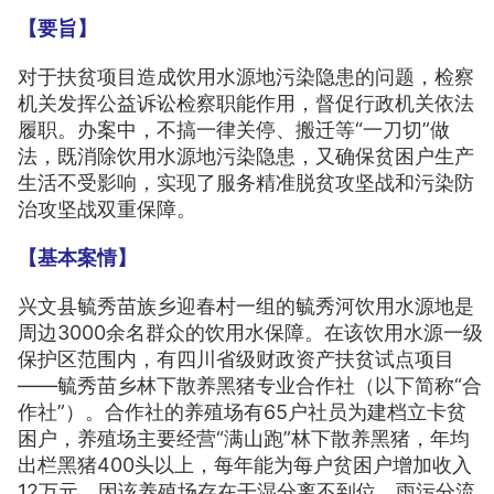
【要旨】
对于扶贫项目造成饮用水源地污染隐患的问题，检察
机关发挥公益诉讼检察职能作用，督促行政机关依法
履职。办案中，不搞一律关停、搬迁等“一刀切”做
法，既消除饮用水源地污染隐患，又确保贫困户生产
生活不受影响，实现了服务精准脱贫攻坚战和污染防
治攻坚战双重保障。
【基本案情】
兴文县毓秀苗族乡迎春村一组的毓秀河饮用水源地是
周边3000余名群众的饮用水保障。在该饮用水源一级
保护区范围内，有四川省级财政资产扶贫试点项目
——毓秀苗乡林下散养黑猪专业合作社（以下简称“合
作社”）。合作社的养殖场有65户社员为建档立卡贫
困户，养殖场主要经营“满山跑”林下散养黑猪，年均
出栏黑猪400头以上，每年能为每户贫困户增加收入
12万元。因该养殖场存在干湿分离不到位、雨污分流