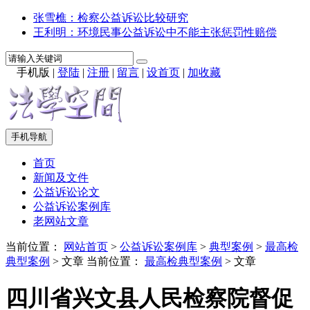
张雪樵：检察公益诉讼比较研究
王利明：环境民事公益诉讼中不能主张惩罚性赔偿
手机版
|
登陆
|
注册
|
留言
|
设首页
|
加收藏
手机导航
首页
新闻及文件
公益诉讼论文
公益诉讼案例库
老网站文章
当前位置：
网站首页
>
公益诉讼案例库
>
典型案例
>
最高检
典型案例
> 文章
当前位置：
最高检典型案例
> 文章
四川省兴文县人民检察院督促