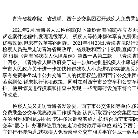
青海省检察院、省残联、西宁公交集团召开残疾人免费乘
2021年2月,青海省人民检察院(以下简称青海省院)在立
诉讼案件过程中,发现现役军人、残疾人等特殊群体享有免费乘
优惠政策,但未有效落实的问题。2021年4月23日,青海省院以
检察人员先后走访青海省民政厅、省残联和西宁市残联,查阅了
定,根据《青海省残疾人保障条例》第四十条第二款、《青海省
十四条、《青海省人民政府关于进一步加快推进残疾人小康进
宁市人民政府关于进一步加快推进残疾人小康进程的实施意见》
享有免费乘坐城市公共交通工具的优惠权益,但因西宁公交集团
落实到位,暂未执行该项政策。同时在对西宁市公交车和公交车
护、使用情况进行摸底和排查中发现,一些无障碍设施不符合工
和改造。
检察人员又走访青海省发改委、西宁市公交集团等单位,多
免费乘坐公交车优惠政策工作磋商会,认真听取西宁公交集团在
在的困难和问题,共同研究并多次调整实施方案,结合西宁市实
交车“爱心卡”办理和使用办法;走访省财政厅等单位,就给予西
宜进行衔接沟通,就残疾人免费乘坐公交车相关事宜达成一致共