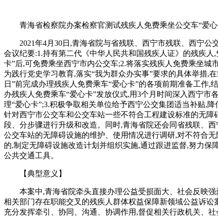
青海省检察院办案检察官测试残疾人免费乘坐公交车“爱心
2021年4月30日,青海省院与省残联、西宁市残联、西宁
会议纪要:1.持有第二代《中华人民共和国残疾人证》的残疾人
卡”后,可免费乘坐西宁市内公交车;2.将落实残疾人免费乘坐城
为践行党史学习教育,落实“我为群众办实事”要求的具体举措,在5
日”前完成办理残疾人免费乘车“爱心卡”的各项前期准备工作,结
办残疾人免费乘车“爱心卡”发放仪式,用3个月时间深入西宁市
理“爱心卡”;3.积极争取相关单位给予西宁公交集团适当补贴,降
针对西宁市公交车和公交车站一些不符合工程建设标准的无障碍
段、分步骤进行升级和改造。同时,青海省院还会同省残联、西
公交车站的无障碍设施的维护、使用情况进行调研,对不符合无
的,制定无障碍设施改造计划并组织实施,通过跟进监督,努力保
公共交通工具。
【典型意义】
本案中,青海省院牵头直接办理公益受损面大、社会反映强
相关部门存在职能交叉的残疾人群体权益保障新领域公益诉讼案
充分发挥牵引、协同、沟通、协调作用,督促相关行政机关、社