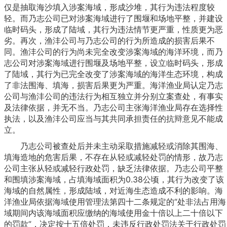
仅是抽取海沙填入涉案海域，形成沙堆，其行为违法程度较
轻。而乃志公司已对涉案海域进行了围堰和场地平整，并建设
临时码头，形成了陆域，其行为违法情节更严重，性质更为恶
劣。再次，渔沣公司与乃志公司的行为所造成的损害后果不
同。渔沣公司的行为尚未完全改变涉案海域的海洋环境，而乃
志公司对涉案海域进行围堰及场地平整，设立临时码头，形成
了陆域，其行为已完全改变了涉案海域的海洋生态环境，构成
了非法围海、填海，损害后果更为严重。海洋渔业局认定乃志
公司与渔沣公司的违法行为相互独立并分别立案查处，有事实
及法律依据，并无不当。乃志公司主张海洋渔业局存在选择性
执法，以及渔沣公司应当与其共同承担责任的抗辩意见不能成
立。
乃志公司被查处后并未主动采取措施减轻或消除其围海、
填海造地的危害后果，不存在从轻或减轻处罚的情形，故乃志
公司主张从轻或减轻行政处罚，缺乏法律依据。乃志公司平整
和围填涉案海域，占填海域面积为0.38公顷，其行为改变了该
海域的自然属性，形成陆域，对近海生态造成不利的影响。海
洋渔业局依据海域使用管理法第四十二条规定的“处非法占用海
域期间内该海域面积应缴纳的海域使用金十倍以上二十倍以下
的罚款”，决定按十五倍处罚，未违反行政处罚法关于行政处罚