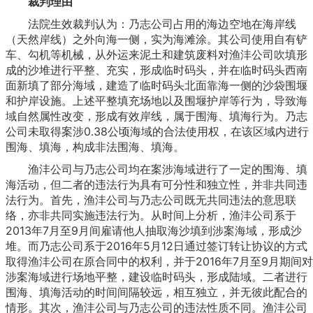
裁判理由
法院生效裁判认为：乃志公司占用的海边空地在海岸线
（天然岸线）之外向海一侧，实为海滩涂。其公司使用自有铲
车、勾机等机械，从外运来泥土和建筑废料对渔沣公司吹填形
成的沙堆进行平整、充实，形成临时码头，并在临时码头西南
面新填了部分海域，建造了临时码头北面靠海一侧的沙袋围堰
和护岸设施。上述平整填充场地以及围堰护岸等行为，导致海
域自然属性改变，形成有效岸线，属于围海、填海行为。乃志
公司未取得案涉0.38公顷海域的合法使用权，在该区域内进行
围海、填海，构成非法围海、填海。
渔沣公司与乃志公司均在案涉海域进行了一定的围海、填
海活动，但二者的违法行为具有可分性和独立性，并非共同违
法行为。首先，渔沣公司与乃志公司既无共同违法的意思联
络，亦非共同实施违法行为。从时间上分析，渔沣公司系于
2013年7月至9月间雇请他人抽取海沙填到涉案海域，形成沙
堆。而乃志公司系于2016年5月12日通过签订转让协议的方式
取得渔沣公司在原合同中的权利，并于2016年7月至9月期间对
涉案海域进行场地平整，建设临时码头，形成陆域。二者进行
围海、填海活动的时间间隔较远，相互独立，并无彼此配合的
情形。其次，渔沣公司与乃志公司的违法性质不同。渔沣公司