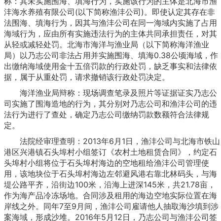
称：其未实施围海、填海行为，实施该行为的主体是北海市渔
沣海水养殖有限公司(以下简称渔沣公司)。即使认定其存在非
法围海、填海行为，因其与渔沣公司在同一海域内实施了占用
海域行为，应由所有实施违法行为的主体共同承担责任，对其
从轻或减轻处罚。北海市海洋与渔业局（以下简称海洋渔业
局）以乃志公司非法占用并实施围海、填海0.38公顷海域，作
出缴纳海域使用金十五倍罚款的行政处罚，缺乏事实和法律依
据，属于从重处罚，请求撤销该行政处罚决定。
海洋渔业局辩称：现场调查笔录及照片等证据证实乃志公
司实施了围海造地的行为，其分别对乃志公司和渔沣公司的违
法行为进行了查处，确定乃志公司缴纳罚款数额符合法律规
定。
法院经审理查明：2013年6月1日，渔沣公司与北海市铁山
港区兴港镇石头埠村小组签订《农村土地租赁合同》，约定石
头埠村小组将位于石头埠村海边的空地租给渔沣公司管理使
用，该地块位于石头埠村海边左邻避风港右靠北林码头，与海
堤公路平齐，沿街边100米，沿海上进深145米，共21.78亩，
作为海产品冷冻场地。合同涉及租用的海边空地实际位置在海
岸线之外。同年7至9月间，渔沣公司雇请他人抽取海沙填到涉
案海域，形成沙堆。2016年5月12日，乃志公司与渔沣公司签