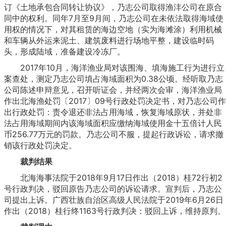
订《土地承包合同转让协议》，乃志公司取得渔沣公司在原合
同中的权利。同年7月至9月间，乃志公司在未依法取得海域使
用权的情况下，对其租赁的海边空地（实为海滩涂）利用机械
和车辆从外运来泥土、建筑废料进行场地平整，建设临时码
头，形成陆域，准备建设冷冻厂。
2017年10月，海洋渔业局对该围海、填海施工行为进行立
案查处，测定乃志公司填占海域面积为0.38公顷。经听取乃志
公司陈述申辩意见，召开听证会，并经两次会审，海洋渔业局
作出北海渔处罚〔2017〕09号行政处罚决定书，对乃志公司作
出行政处罚：责令退还非法占用海域，恢复海域原状，并处非
法占用海域期间内该海域面积应缴纳海域使用金十五倍计人民
币256.77万元的罚款。乃志公司不服，提起行政诉讼，请求撤
销该行政处罚决定。
裁判结果
北海海事法院于2018年9月17日作出（2018）桂72行初2
号行政判决，驳回原告乃志公司的诉讼请求。宣判后，乃志公
司提出上诉。广西壮族自治区高级人民法院于2019年6月26日
作出（2018）桂行终1163号行政判决：驳回上诉，维持原判。