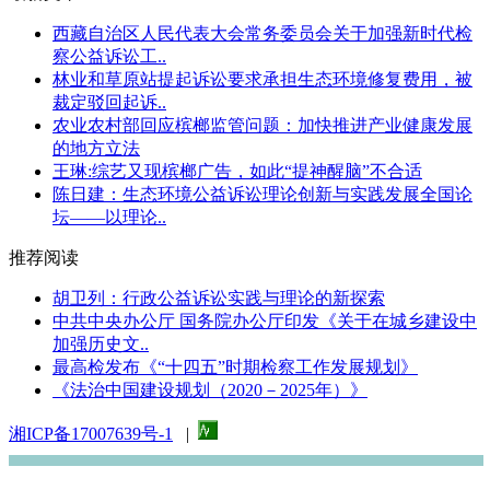
西藏自治区人民代表大会常务委员会关于加强新时代检
察公益诉讼工..
林业和草原站提起诉讼要求承担生态环境修复费用，被
裁定驳回起诉..
农业农村部回应槟榔监管问题：加快推进产业健康发展
的地方立法
王琳:综艺又现槟榔广告，如此“提神醒脑”不合适
陈日建：生态环境公益诉讼理论创新与实践发展全国论
坛——以理论..
推荐阅读
胡卫列：行政公益诉讼实践与理论的新探索
中共中央办公厅 国务院办公厅印发《关于在城乡建设中
加强历史文..
最高检发布《“十四五”时期检察工作发展规划》
《法治中国建设规划（2020－2025年）》
湘ICP备17007639号-1
|