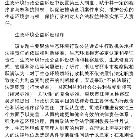
生态环境行政公益诉讼中设置第三人制度，赋予其一定的程
序参与权和抗辩权，以促进推动查明案件事实、维护公众的
生态环境参与权、保护行政相对人合法权益并落实第三人责
任。
生态环境公益诉讼程序
该专题主要聚焦生态环境行政公益诉讼中行政机关承担
法律责任的依据和判断标准、生态环境损害鉴定认定和举证
责任、生态环境行政公益诉讼磋商和检察建议、生态修复方
式、管理和评估等问题进行了研讨。浙江省丽水市检察院柏
跃满认为，对于生态环境领域行政机关不依法履行法定职责
致使公共利益受到侵害的判断标准，应该采取“不依法履行
法定职责（行为标准）+国家利益和社会公共利益受到侵害
（结果标准）+关联性”的复合标准。重庆市江津区检察院
吴夕艳提出，行政机关需承担的法律责任主要体现为行政责
任和诉讼程序保障责任，并应从立法、司法和推进有效性三
个方面予以完善，从而构建更加健全有效的法律责任体系，
强化生态环境治理。西南政法大学法学院副教授任世丹认
为，生态环境修复管理人制度的构建，在理论上需要对管理
人的法律地位及选定条件等前提性问题予以厘定；在规则设