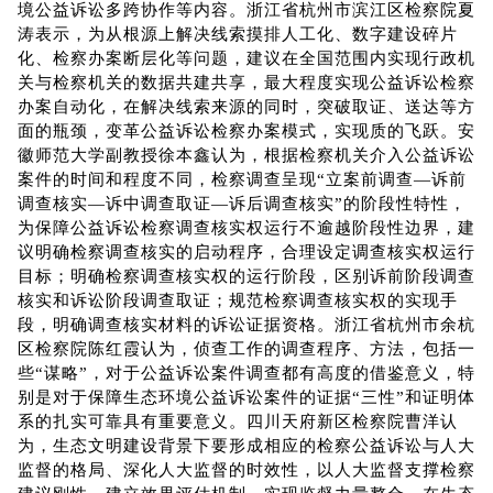
境公益诉讼多跨协作等内容。浙江省杭州市滨江区检察院夏
涛表示，为从根源上解决线索摸排人工化、数字建设碎片
化、检察办案断层化等问题，建议在全国范围内实现行政机
关与检察机关的数据共建共享，最大程度实现公益诉讼检察
办案自动化，在解决线索来源的同时，突破取证、送达等方
面的瓶颈，变革公益诉讼检察办案模式，实现质的飞跃。安
徽师范大学副教授徐本鑫认为，根据检察机关介入公益诉讼
案件的时间和程度不同，检察调查呈现“立案前调查—诉前
调查核实—诉中调查取证—诉后调查核实”的阶段性特性，
为保障公益诉讼检察调查核实权运行不逾越阶段性边界，建
议明确检察调查核实的启动程序，合理设定调查核实权运行
目标；明确检察调查核实权的运行阶段，区别诉前阶段调查
核实和诉讼阶段调查取证；规范检察调查核实权的实现手
段，明确调查核实材料的诉讼证据资格。浙江省杭州市余杭
区检察院陈红霞认为，侦查工作的调查程序、方法，包括一
些“谋略”，对于公益诉讼案件调查都有高度的借鉴意义，特
别是对于保障生态环境公益诉讼案件的证据“三性”和证明体
系的扎实可靠具有重要意义。四川天府新区检察院曹洋认
为，生态文明建设背景下要形成相应的检察公益诉讼与人大
监督的格局、深化人大监督的时效性，以人大监督支撑检察