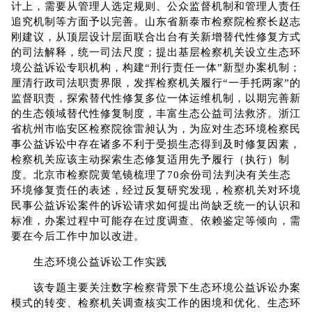
计上，需要从管理人选定规则、公众监督机制和管理人责任
追究机制等方面予以完善。山东省新泰市检察院检察长赵志
刚建议，从顶层设计层面联合出台有关新增替代性修复方式
的司法解释，统一司法尺度；提出基层检察机关设立生态环
境公益诉讼专职机构，构建“刑行责任一体”新型办案机制；
厘清行政司法职责界限，发挥检察机关履行“一手托两家”的
监督职责，探索替代性修复多位一体运维机制，以期完善新
的生态领域替代性修复制度，丰富生态公益司法救济。浙江
省杭州市临安区检察院徐雷昶认为，为应对生态环境检察民
事公益诉讼中存在诸多不利于受损生态得到及时修复因素，
检察机关应该主动探索生态修复适用先予履行（执行）制
度。北京市检察院黄笔镜梳理了70余份司法判决有关生态
环境修复责任的表述，经过反复研究发现，检察机关对环境
民事公益诉讼案件的诉讼请求如何提出尚缺乏统一的认识和
标准，办案过程中可能存在过度调查、依赖鉴定等倾向，需
要在今后工作中加以改进。
生态环境公益诉讼工作实践
该专题主要关注数字检察背景下生态环境公益诉讼办案
模式的转变、检察机关调查核实工作的困境和优化、生态环