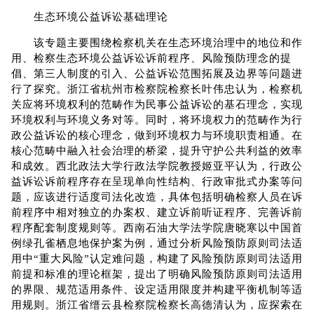
生态环境公益诉讼基础理论
该专题主要围绕检察机关在生态环境治理中的地位和作
用、检察生态环境公益诉讼诉前程序、风险预防理念的提
倡、第三人制度的引入、公益诉讼范围拓展及边界等问题进
行了探究。浙江省杭州市检察院检察长叶伟忠认为，检察机
关应将环境权利的范畴作为民事公益诉讼的基石理念，实现
环境权利与环境义务对等。同时，将环境权力的范畴作为行
政公益诉讼的核心理念，做到环境权力与环境职责相通。在
核心范畴中融入社会治理的桥梁，提升守护公共利益的效率
和成效。西北政法大学行政法学院教授姬亚平认为，行政公
益诉讼诉前程序存在呈现单向性结构、行政审批式办案等问
题，应该进行适度司法化改造，具体包括明确检察人员在诉
前程序中相对独立的办案权、建立诉前听证程序、完善诉前
程序配套制度规则等。西南石油大学法学院唐晓寒以中国首
例绿孔雀栖息地保护案为例，通过分析风险预防原则司法适
用中“重大风险”认定难问题，构建了风险预防原则司法适用
前提和标准的理论框架，提出了明确风险预防原则司法适用
的界限、规范适用条件、设定适用限度并构建平衡机制等适
用规则。浙江省缙云县检察院检察长高德清认为，应探索在