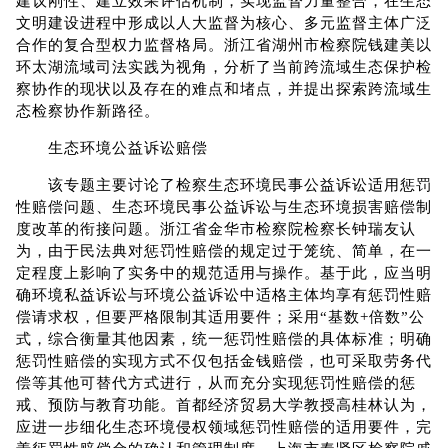
建议刚性、建立效果评估机制，实现监督力量整合，在生态
文明建设进程中形成以人大监督为核心、多元监督主体广泛
合作的复合型权力监督格局。浙江省湖州市检察院钱建美以
环太湖流域司法实践为视角，分析了当前跨流域生态保护检
察协作的现状以及存在的难点和堵点，并提出探索跨流域生
态检察协作新路径。
生态环境公益诉讼赔偿
该专题主要讨论了检察生态环境民事公益诉讼适用惩罚
性赔偿问题、生态环境民事公益诉讼与生态环境损害赔偿制
度改革的衔接问题。浙江省金华市检察院检察长钟瑞友认
为，由于民法典对惩罚性赔偿的规定过于笼统、简单，在一
定程度上影响了实务中的规范适用与操作。基于此，应当明
确环境私益诉讼与环境公益诉讼中适格主体均享有惩罚性赔
偿请求权，但要严格限制其适用要件；采用“基数+倍数”公
式，综合衡量其他因素，统一惩罚性赔偿的具体标准；明确
惩罚性赔偿的实现方式不仅包括金钱赔偿，也可采取劳务代
偿等其他可替代方式进行，从而充分实现惩罚性赔偿的惩
戒、预防与教育功能。首都经济贸易大学教授高桂林认为，
应进一步细化生态环境侵权领域惩罚性赔偿的适用要件，完