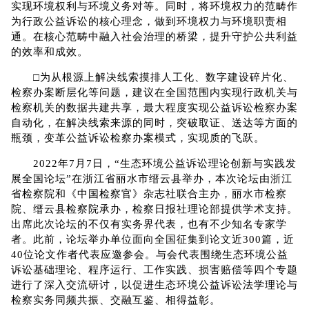
实现环境权利与环境义务对等。同时，将环境权力的范畴作
为行政公益诉讼的核心理念，做到环境权力与环境职责相
通。在核心范畴中融入社会治理的桥梁，提升守护公共利益
的效率和成效。
□为从根源上解决线索摸排人工化、数字建设碎片化、
检察办案断层化等问题，建议在全国范围内实现行政机关与
检察机关的数据共建共享，最大程度实现公益诉讼检察办案
自动化，在解决线索来源的同时，突破取证、送达等方面的
瓶颈，变革公益诉讼检察办案模式，实现质的飞跃。
2022年7月7日，“生态环境公益诉讼理论创新与实践发
展全国论坛”在浙江省丽水市缙云县举办，本次论坛由浙江
省检察院和《中国检察官》杂志社联合主办，丽水市检察
院、缙云县检察院承办，检察日报社理论部提供学术支持。
出席此次论坛的不仅有实务界代表，也有不少知名专家学
者。此前，论坛举办单位面向全国征集到论文近300篇，近
40位论文作者代表应邀参会。与会代表围绕生态环境公益
诉讼基础理论、程序运行、工作实践、损害赔偿等四个专题
进行了深入交流研讨，以促进生态环境公益诉讼法学理论与
检察实务同频共振、交融互鉴、相得益彰。