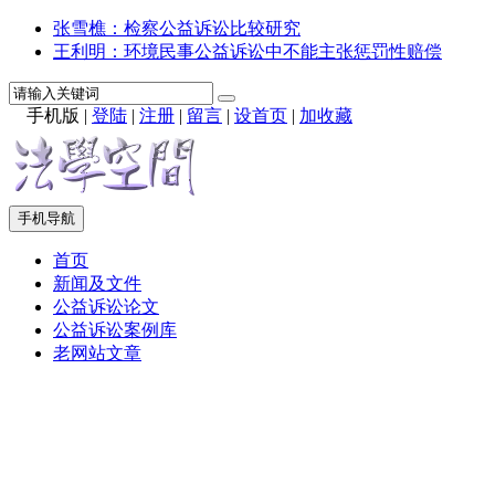
张雪樵：检察公益诉讼比较研究
王利明：环境民事公益诉讼中不能主张惩罚性赔偿
手机版
|
登陆
|
注册
|
留言
|
设首页
|
加收藏
手机导航
首页
新闻及文件
公益诉讼论文
公益诉讼案例库
老网站文章