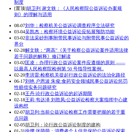
制度
[置顶]
胡卫列 谢文轶：《人民检察院公益诉讼办案规
则》的理解与适用
08-07
刘华：检察机关公益诉讼调查程序立法研究
03-04
吴凯杰：检察环境公益诉讼应拓展预防功能
03-02
非法采砂刑事附带民事诉讼与附带民事公益诉讼的
界分
02-28
解文轶：“两高”《关于检察公益诉讼案件适用法律
若干问题的解释》修订解读
03-02
匡凌：办理行政公益诉讼案件应遵循的原则 ——
以最高人民检察院检例第 50 号指导性案例..
02-20
李洪雷:检察机关提起行政公益诉讼的法治化路径
06-17
刘艳 户恩波 朱俊:食药安全领域民事公益诉讼惩罚
性赔偿实务问题研究
02-18
王丹:论行政公益诉讼的起诉期限
02-18
王莉 韦达泽 刘胜凤:公益诉讼检察大案指挥中心建
设构想
02-07
胡卫列:当前公益诉讼检察工作需要把握的若干重
点问题
胡卫列：论行政公益诉讼制度的建构
02-05
01-31
徐缨 张萌萌：消费者个人信息保护公益诉讼探索