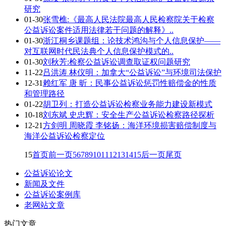
研究
01-30
张雪樵:《最高人民法院最高人民检察院关于检察
公益诉讼案件适用法律若干问题的解释》..
01-30
浙江桐乡课题组：论技术鸿沟与个人信息保护——
对互联网时代民法典个人信息保护模式的..
01-30
刘秋芳:检察公益诉讼调查取证权问题研究
11-22
吕洪涛 林仪明：加拿大“公益诉讼”与环境司法保护
12-31
赖红军 唐 昕：民事公益诉讼惩罚性赔偿金的性质
和管理路径
01-22
胡卫列：打造公益诉讼检察业务能力建设新模式
10-18
刘东斌 史忠辉：安全生产公益诉讼检察路径探析
12-21
方剑明 周晓霞 李铭扬：海洋环境损害赔偿制度与
海洋公益诉讼检察定位
15
首页
前一页
5
6
7
8
9
10
11
12
13
14
15
后一页
尾页
公益诉讼论文
新闻及文件
公益诉讼案例库
老网站文章
热门文章