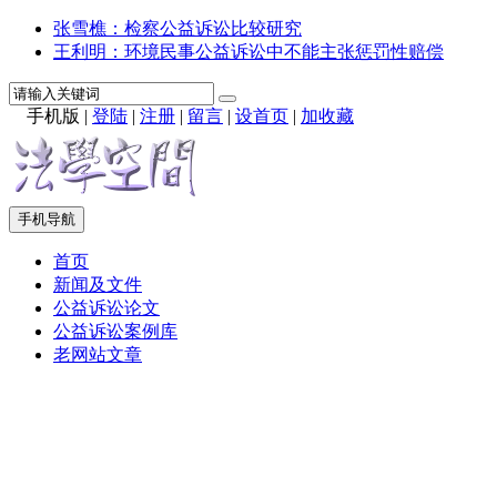
张雪樵：检察公益诉讼比较研究
王利明：环境民事公益诉讼中不能主张惩罚性赔偿
手机版
|
登陆
|
注册
|
留言
|
设首页
|
加收藏
手机导航
首页
新闻及文件
公益诉讼论文
公益诉讼案例库
老网站文章